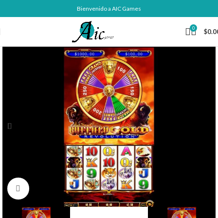
Bienvenido a AIC Games
0
$
0.0
Click to enlarge