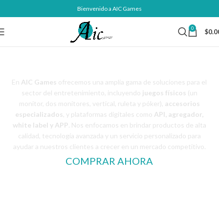
Bienvenido a AIC Games
0
$
0.0
BIENVENIDO A AIC GAMES
En
AIC Games
ofrecemos una amplia gama de soluciones para el
sector del entretenimiento, incluyendo
juegos físicos
(un
monitor, dos monitores, vertical, ruleta y póker),
accesorios
especializados
, y plataformas digitales como
API, agregador,
white label y APP
. Nos enfocamos en brindar productos de alta
calidad, tecnología avanzada y un servicio personalizado para
ayudar a nuestros clientes a crecer en un mercado competitivo.
COMPRAR AHORA