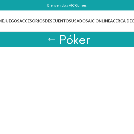
Bienvenido a AIC Games
ME
JUEGOS
ACCESORIOS
DESCUENTOS
USADOS
AIC ONLINE
ACERCA DE
Póker