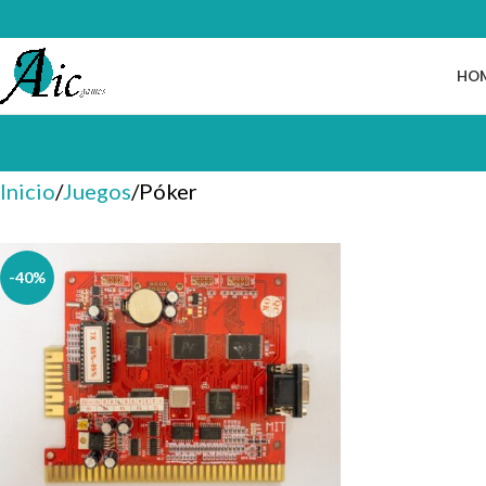
HO
Inicio
Juegos
Póker
-40%