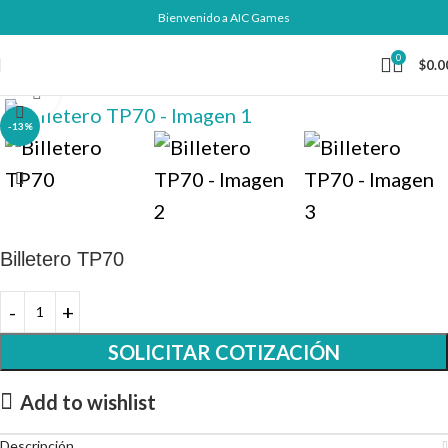
Bienvenido a AIC Games
0
$
0.0
Click to enlarge
-13%
Billetero TP70
SOLICITAR COTIZACIÓN
Add to wishlist
Descripción